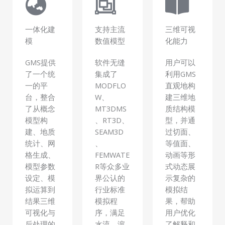
一体化建
支持主流
三维可视
模
数值模型
化能力
GMS提供
软件无缝
用户可以
了一个统
集成了
利用GMS
一的平
MODFLO
直观地构
台，整合
W、
建三维地
了从概念
MT3DMS
质结构模
模型构
、RT3D、
型，并通
建、地质
SEAM3D
过切面、
统计、网
、
等值面、
格生成、
FEMWATE
动画等形
模型参数
R等众多业
式动态展
设定、模
界公认的
示复杂的
拟运算到
行业标准
模拟结
结果三维
模拟程
果，帮助
可视化与
序，满足
用户优化
后处理的
水流、溶
了解释和