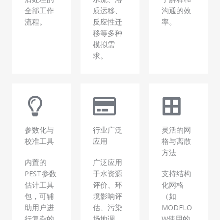
全部工作
质运移、
沟通的效
流程。
反应性迁
率。
移等多种
模拟需
求。
参数化与
行业广泛
灵活的网
校准工具
应用
格与离散
方法
内置的
广泛应用
PEST参数
于水资源
支持结构
估计工具
评价、环
化网格
包，可辅
境影响评
（如
助用户进
估、污染
MODFLO
行复杂的
场地调
W使用的